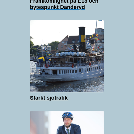
Framkomlighet på E18 och
bytespunkt Danderyd
Stärkt sjötrafik